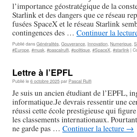
l’importance géostratégique de la constel
Starlink et des dangers que ce réseau rep
fusées SpaceX et le réseau Starlink semb
contingences des …
Continuer la lectur
Publié dans
Généralités
,
Gouverance
,
Innovation
,
Numerique
,
S
#Europe
,
#musk
,
#pascalrulfi
,
#politique
,
#SpaceX
,
#starlink
|
C
Lettre à l’EPFL
Publié le
6 octobre 2025
par
Pascal Rulfi
Je suis un ancien étudiant de l’EPFL, i
informatique.Je devrais ressentir une cer
réussi cette école prestigieuse qui figur
les classements internationaux. Pourtant, 
ne garde pas …
Continuer la lecture
→