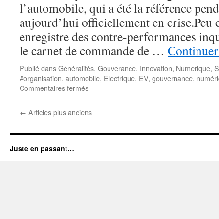
l’automobile, qui a été la référence pend
aujourd’hui officiellement en crise.Peu 
enregistre des contre-performances inqu
le carnet de commande de …
Continuer 
Publié dans
Généralités
,
Gouverance
,
Innovation
,
Numerique
,
S
#organisation
,
automobile
,
Electrique
,
EV
,
gouvernance
,
numéri
sur
Commentaires fermés
VW-
Tesla,
←
Articles plus anciens
la
guerre
des
mondes
Juste en passant…