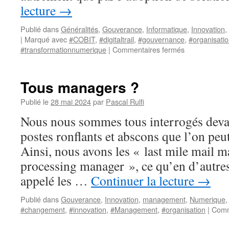
lecture
→
Publié dans
Généralités
,
Gouverance
,
Informatique
,
Innovation
,
|
Marqué avec
#COBIT
,
#digitaltrail
,
#gouvernance
,
#organisati
sur
#transformationnumerique
|
Commentaires fermés
Culture
numérique,
un
Tous managers ?
impact
pour
Publié le
28 mai 2024
par
Pascal Rulfi
les
Nous nous sommes tous interrogés devant
organisations
postes ronflants et abscons que l’on peut
Ainsi, nous avons les « last mile mail m
processing manager », ce qu’en d’autre
appelé les …
Continuer la lecture
→
Publié dans
Gouverance
,
Innovation
,
management
,
Numerique
#changement
,
#innovation
,
#Management
,
#organisation
|
Comm