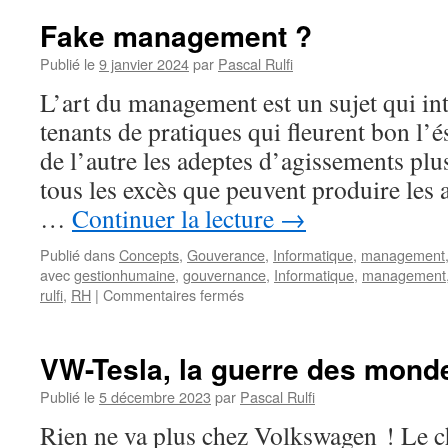
Fake management ?
Publié le
9 janvier 2024
par
Pascal Rulfi
L’art du management est un sujet qui int
tenants de pratiques qui fleurent bon l
de l’autre les adeptes d’agissements plu
tous les excès que peuvent produire les a
…
Continuer la lecture
→
Publié dans
Concepts
,
Gouverance
,
Informatique
,
management
avec
gestionhumaine
,
gouvernance
,
Informatique
,
management
sur
rulfi
,
RH
|
Commentaires fermés
Fake
management ?
VW-Tesla, la guerre des mond
Publié le
5 décembre 2023
par
Pascal Rulfi
Rien ne va plus chez Volkswagen ! Le 