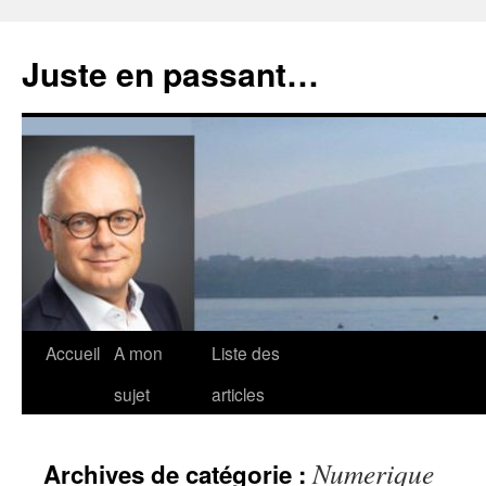
Aller
au
Juste en passant…
contenu
Accueil
A mon
Liste des
sujet
articles
Numerique
Archives de catégorie :