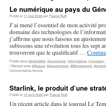
Le numérique au pays du Géné
Publié le
11 mai 2026
par
Pascal Rulfi
J’ai mené l’essentiel de mon activité pr
domaine des technologies de l’informati
j’affirme que nous faisons un ajustement
subissons une révolution tous les sept 
trouveront que le qualificatif …
Continu
Publié dans
Généralités
,
Gouverance
,
Informatique
,
Innovation
,
|
Marqué avec
#Alcazar
,
#gouvernance
,
#Management
,
#organi
sur
Commentaires fermés
Le
numérique
au
Starlink, le produit d’une strat
pays
du
Publié le
15 avril 2026
par
Pascal Rulfi
Général
Un récent article dans le journal Le Te
Alcazar