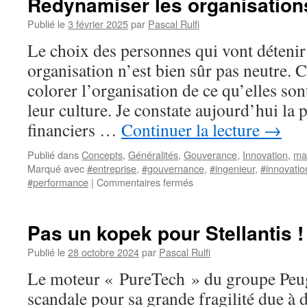
Redynamiser les organisation
européen
Publié le
3 février 2025
par
Pascal Rulfi
Le choix des personnes qui vont déteni
organisation n’est bien sûr pas neutre. C
colorer l’organisation de ce qu’elles sont
leur culture. Je constate aujourd’hui la
financiers …
Continuer la lecture
→
Publié dans
Concepts
,
Généralités
,
Gouverance
,
Innovation
,
ma
Marqué avec
#entreprise
,
#gouvernance
,
#ingenieur
,
#innovatio
sur
#performance
|
Commentaires fermés
Redynamiser
les
organisations
Pas un kopek pour Stellantis !
Publié le
28 octobre 2024
par
Pascal Rulfi
Le moteur « PureTech » du groupe Peug
scandale pour sa grande fragilité due à 