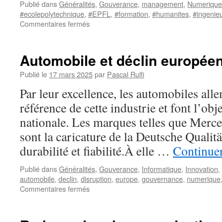
Publié dans
Généralités
,
Gouverance
,
management
,
Numerique
#ecolepolytechnique
,
#EPFL
,
#formation
,
#humanites
,
#ingenie
sur
Commentaires fermés
Lettre
à
l’EPFL
Automobile et déclin europée
Publié le
17 mars 2025
par
Pascal Rulfi
Par leur excellence, les automobiles al
référence de cette industrie et font l’obj
nationale. Les marques telles que Mer
sont la caricature de la Deutsche Qualitä
durabilité et fiabilité.À elle …
Continuer
Publié dans
Généralités
,
Gouverance
,
Informatique
,
Innovation
,
automobile
,
declin
,
disruption
,
europe
,
gouvernance
,
numerique
sur
Commentaires fermés
Automobile
et
déclin