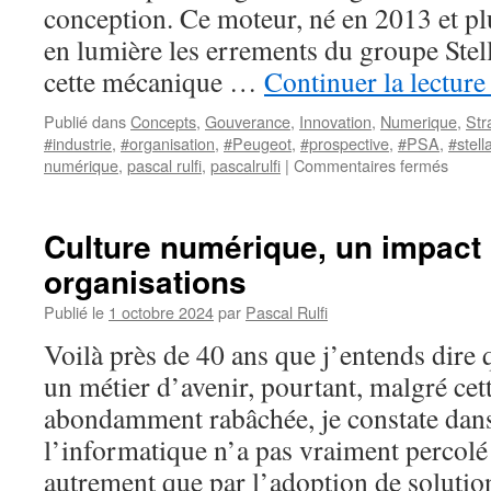
conception. Ce moteur, né en 2013 et pl
en lumière les errements du groupe Stell
cette mécanique …
Continuer la lectur
Publié dans
Concepts
,
Gouverance
,
Innovation
,
Numerique
,
Str
#industrie
,
#organisation
,
#Peugeot
,
#prospective
,
#PSA
,
#stell
sur
numérique
,
pascal rulfi
,
pascalrulfi
|
Commentaires fermés
Pas
un
kopek
Culture numérique, un impact 
pour
organisations
Stellan
Publié le
1 octobre 2024
par
Pascal Rulfi
Voilà près de 40 ans que j’entends dire 
un métier d’avenir, pourtant, malgré cet
abondamment rabâchée, je constate dans 
l’informatique n’a pas vraiment percolé
autrement que par l’adoption de solut