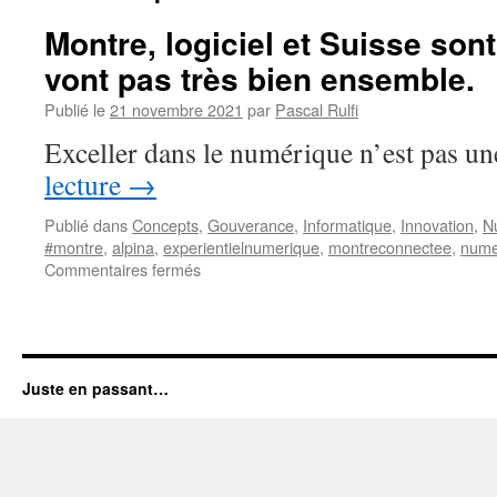
Montre, logiciel et Suisse son
vont pas très bien ensemble.
Publié le
21 novembre 2021
par
Pascal Rulfi
Exceller dans le numérique n’est pas un
lecture
→
Publié dans
Concepts
,
Gouverance
,
Informatique
,
Innovation
,
N
#montre
,
alpina
,
experientielnumerique
,
montreconnectee
,
nume
sur
Commentaires fermés
Montre,
logiciel
et
Suisse
sont
Juste en passant…
des
mots
qui
ne
vont