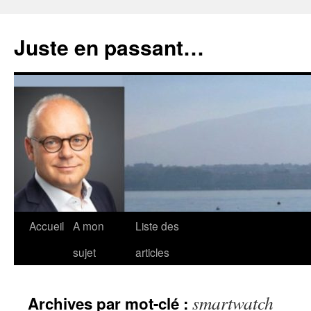
Aller
au
Juste en passant…
contenu
Accueil
A mon
Liste des
sujet
articles
smartwatch
Archives par mot-clé :