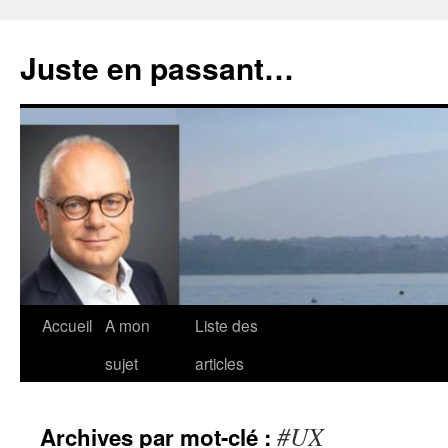
Aller
au
Juste en passant…
contenu
Accueil
A mon
Liste des
sujet
articles
#UX
Archives par mot-clé :