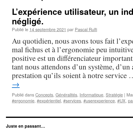
L’expérience utilisateur, un i
négligé.
Publié le
14 septembre 2021
par
Pascal Rulfi
Au quotidien, nous avons tous fait l’exp
mal fichus et à l’ergonomie peu intuitiv
positive est un différenciateur important
tant nous attendons d’un système, d’un 
prestation qu’ils soient à notre service
→
Publié dans
Concepts
,
Généralités
,
Informatique
,
Stratégie
|
Ma
#ergonomie
,
#expérientiel
,
#services
,
#userexperience
,
#UX
,
pas
Juste en passant…