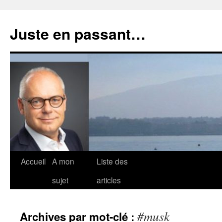
Aller
au
Juste en passant…
contenu
Accueil
A mon
Liste des
sujet
articles
#musk
Archives par mot-clé :