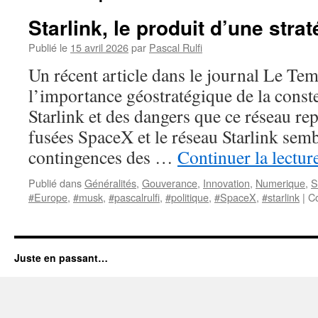
Starlink, le produit d’une strat
Publié le
15 avril 2026
par
Pascal Rulfi
Un récent article dans le journal Le Te
l’importance géostratégique de la constel
Starlink et des dangers que ce réseau rep
fusées SpaceX et le réseau Starlink semb
contingences des …
Continuer la lectur
Publié dans
Généralités
,
Gouverance
,
Innovation
,
Numerique
,
S
#Europe
,
#musk
,
#pascalrulfi
,
#politique
,
#SpaceX
,
#starlink
|
C
Juste en passant…