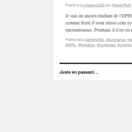
Publié le
6 octobre 2025
par
Pascal Rulfi
Je suis un ancien étudiant de l’EPF
certaine fierté d’avoir réussi cette 
internationaux. Pourtant, il n’en est
Publié dans
Généralités
,
Gouverance
,
ma
#EPFL
,
#formation
,
#humanites
,
#ingenie
Juste en passant…