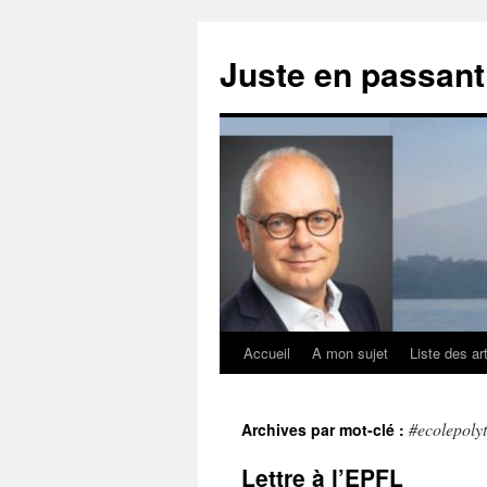
Aller
au
Juste en passan
contenu
Accueil
A mon sujet
Liste des ar
#ecolepoly
Archives par mot-clé :
Lettre à l’EPFL