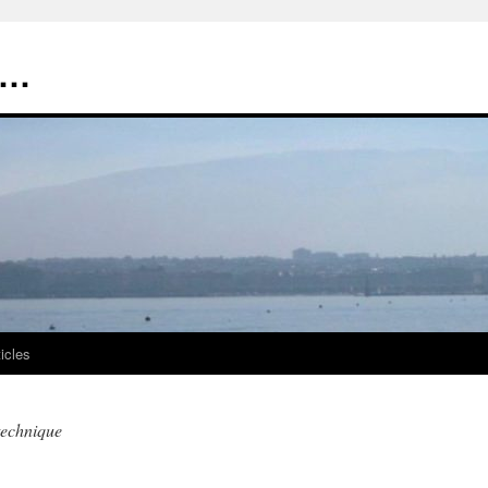
t…
ticles
technique