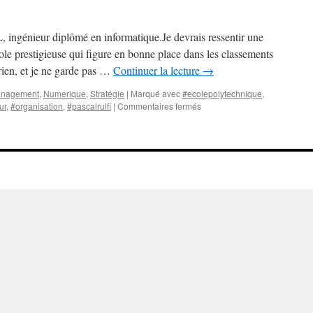
L, ingénieur diplômé en informatique.Je devrais ressentir une
école prestigieuse qui figure en bonne place dans les classements
 rien, et je ne garde pas …
Continuer la lecture
→
nagement
,
Numerique
,
Stratégie
|
Marqué avec
#ecolepolytechnique
,
sur
ur
,
#organisation
,
#pascalrulfi
|
Commentaires fermés
Lettre
à
l’EPFL