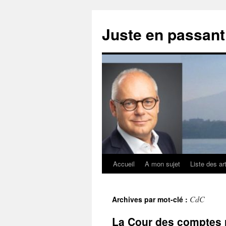
Aller
au
Juste en passan
contenu
Accueil
A mon sujet
Liste des ar
CdC
Archives par mot-clé :
La Cour des comptes ra