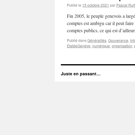
Publié le
15 octobre 2021
par
Pascal Rulf
Fin 2005, le peuple genevois a lar
comptes est ambigu car il peut fair
comptes publics, ce qui est d’ailleu
Publié dans
Généralités
,
Gouverance
,
In
EtatdeGenève
,
numérique
,
organisation
,
Juste en passant…