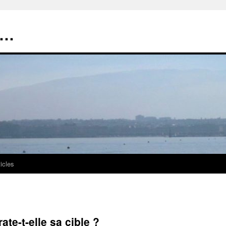
t…
ticles
te-t-elle sa cible ?