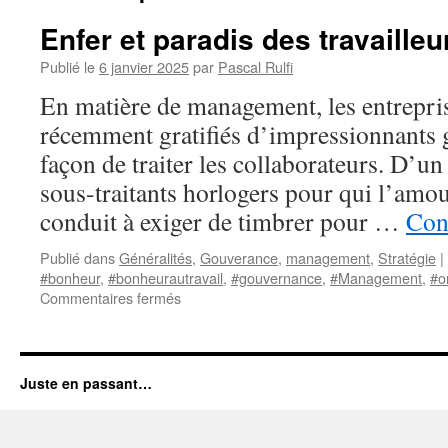
Enfer et paradis des travailleu
Publié le
6 janvier 2025
par
Pascal Rulfi
En matière de management, les entrepri
récemment gratifiés d’impressionnants g
façon de traiter les collaborateurs. D’un
sous-traitants horlogers pour qui l’amou
conduit à exiger de timbrer pour …
Cont
Publié dans
Généralités
,
Gouverance
,
management
,
Stratégie
|
#bonheur
,
#bonheurautravail
,
#gouvernance
,
#Management
,
#o
sur
Commentaires fermés
Enfer
et
paradis
des
Juste en passant…
travailleurs