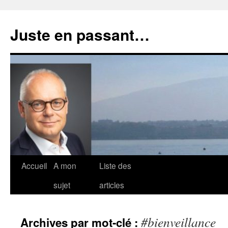
Aller
au
Juste en passant…
contenu
Accueil
A mon
Liste des
sujet
articles
#bienveillance
Archives par mot-clé :