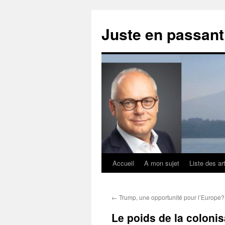
Aller
au
Juste en passan
contenu
Accueil
A mon sujet
Liste des ar
←
Trump, une opportunité pour l’Europe?
Le poids de la colonis