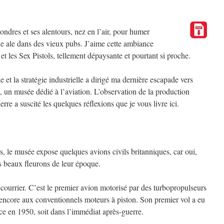
ndres et ses alentours, nez en l’air, pour humer
ne ale dans des vieux pubs. J’aime cette ambiance
et les Sex Pistols, tellement dépaysante et pourtant si proche.
 et la stratégie industrielle a dirigé ma dernière escapade vers
un musée dédié à l’aviation. L’observation de la production
re a suscité les quelques réflexions que je vous livre ici.
, le musée expose quelques avions civils britanniques, car oui,
us beaux fleurons de leur époque.
courrier. C’est le premier avion motorisé par des turbopropulseurs
t encore aux conventionnels moteurs à piston. Son premier vol a eu
ce en 1950, soit dans l’immédiat après-guerre.