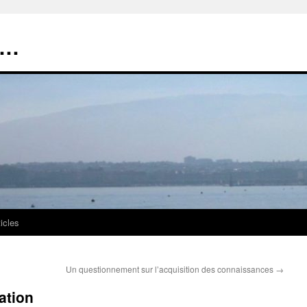
t…
ticles
Un questionnement sur l’acquisition des connaissances
→
ation